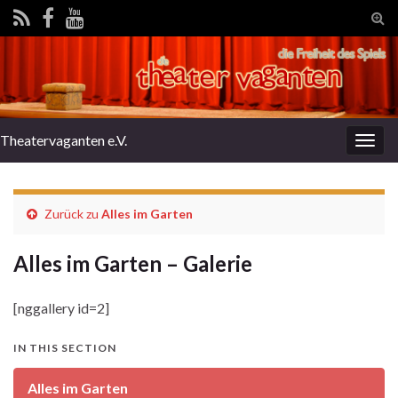
Tog
sear
for
Theatervaganten e.V.
Togg
navig
Zurück zu
Alles im Garten
Alles im Garten – Galerie
[nggallery id=2]
IN THIS SECTION
Alles im Garten