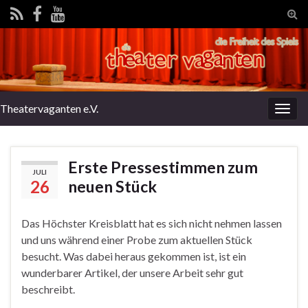
Tog
sear
for
Theatervaganten e.V.
Togg
navig
Erste Pressestimmen zum
JULI
26
neuen Stück
Das Höchster Kreisblatt hat es sich nicht nehmen lassen
und uns während einer Probe zum aktuellen Stück
besucht. Was dabei heraus gekommen ist, ist ein
wunderbarer Artikel, der unsere Arbeit sehr gut
beschreibt.